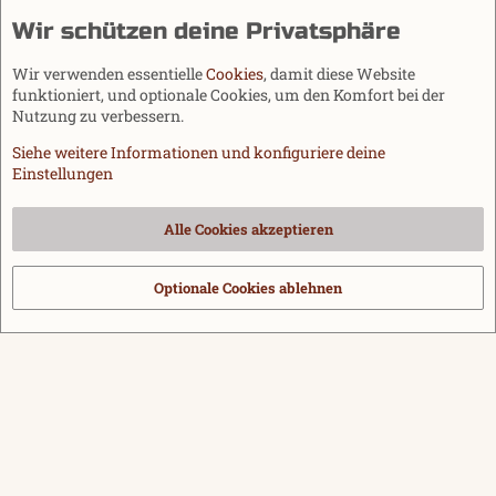
Wir schützen deine Privatsphäre
Wir verwenden essentielle
Cookies
, damit diese Website
funktioniert, und optionale Cookies, um den Komfort bei der
Nutzung zu verbessern.
Siehe weitere Informationen und konfiguriere deine
Einstellungen
Cookies
Alle Cookies akzeptieren
Kontakt
Nutzungsbedingungen
Datenschutz
Hilfe und Impressum
Start
R
S
Optionale Cookies ablehnen
®
Community platform by XenForo
© 2010-2026 XenForo Ltd.
|
Media embeds
S
via s9e/MediaSites