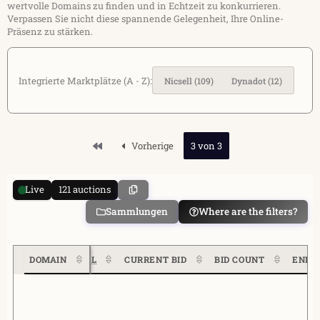
wertvolle Domains zu finden und in Echtzeit zu konkurrieren.
Verpassen Sie nicht diese spannende Gelegenheit, Ihre Online-
Präsenz zu stärken.
Integrierte Marktplätze (A - Z):
Nicsell
(109)
Dynadot
(12)
Erste
Vorherige
3 von 3
Live
121 auctions
Sammlungen
Where are the filters?
DOMAIN
DL
CURRENT BID
BID COUNT
END 