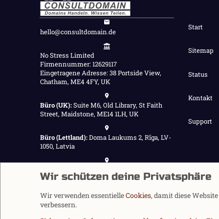
Start
hello@consultdomain.de
Sitemap
No Stress Limited
Firmennummer: 12629117
Eingetragene Adresse: 38 Portside View,
Status
Chatham, ME4 4FY, UK
Kontakt
Büro (UK):
Suite M6, Old Library, St Faith
Street, Maidstone, ME14 1LH, UK
Support
Büro (Lettland):
Doma Laukums 2, Rīga, LV-
1050, Latvia
Büro (Nepal):
Demnächst verfügbar
Wir schützen deine Privatsphäre
Wir verwenden essentielle
Cookies
, damit diese Websit
verbessern.