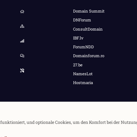
Domain Summit
DNForum
ConsultDomain
IBF.lv
ForumNDD
Domainforum.ro
27.be
NamesLot
Hostmaria
e funktioniert, und optionale Cookies, um den Komfort bei der Nutzun