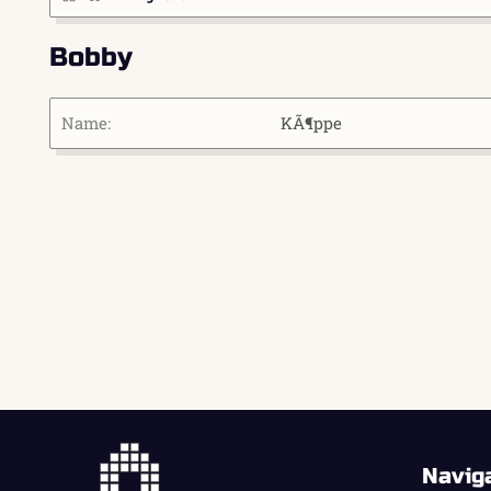
Bobby
Name
KÃ¶ppe
Navig