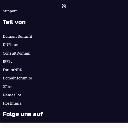
Support
Teil von
Domain Summit
DNForum
ConsultDomain
IBF.lv
ForumNDD
Domainforum.ro
27.be
NamesLot
Hostmaria
Folge uns auf