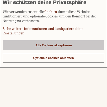
Wir schützen deine Privatsphäre
Wir verwenden essentielle
Cookies
, damit diese Website
funktioniert, und optionale Cookies, um den Komfort bei der
Nutzung zu verbessern.
Siehe weitere Informationen und konfiguriere deine
Einstellungen
Cookies
Alle Cookies akzeptieren
Kontakt
Nutzungsbedingungen
Datenschutz
Hilfe und Impressum
Start
R
S
Optionale Cookies ablehnen
®
Community platform by XenForo
© 2010-2026 XenForo Ltd.
|
Media embeds
S
via s9e/MediaSites