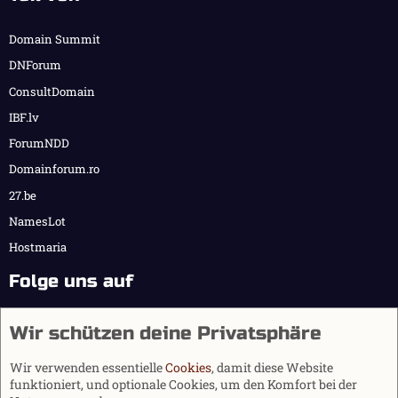
Domain Summit
DNForum
ConsultDomain
IBF.lv
ForumNDD
Domainforum.ro
27.be
NamesLot
Hostmaria
Folge uns auf
Wir schützen deine Privatsphäre
Wir verwenden essentielle
Cookies
, damit diese Website
funktioniert, und optionale Cookies, um den Komfort bei der