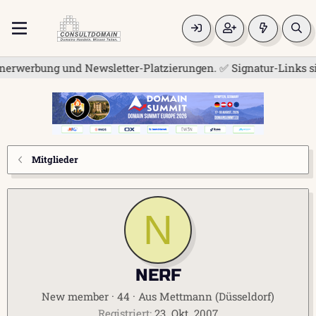
erwerbung und Newsletter-Platzierungen. ✅ Signatur-Links sind
Mitglieder
N
NERF
New member
·
44
·
Aus
Mettmann (Düsseldorf)
Registriert
23. Okt. 2007