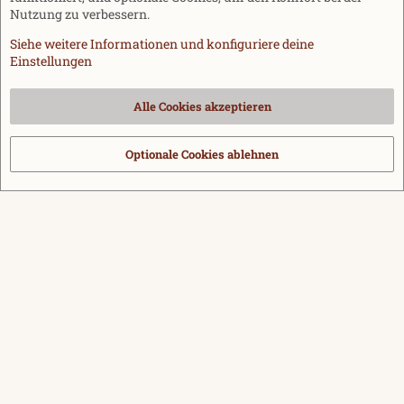
Nutzung zu verbessern.
Siehe weitere Informationen und konfiguriere deine
Einstellungen
Cookies
Alle Cookies akzeptieren
Kontakt
Nutzungsbedingungen
Datenschutz
Hilfe und Impressum
Start
R
S
Optionale Cookies ablehnen
®
Community platform by XenForo
© 2010-2026 XenForo Ltd.
|
Media embeds
S
via s9e/MediaSites