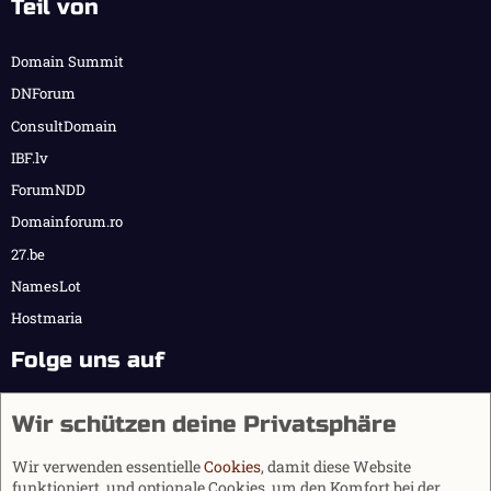
Teil von
Domain Summit
DNForum
ConsultDomain
IBF.lv
ForumNDD
Domainforum.ro
27.be
NamesLot
Hostmaria
Folge uns auf
Wir schützen deine Privatsphäre
Wir verwenden essentielle
Cookies
, damit diese Website
funktioniert, und optionale Cookies, um den Komfort bei der