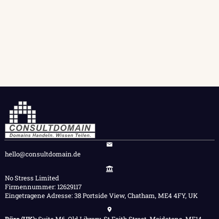
hello@consultdomain.de
No Stress Limited
Firmennummer: 12629117
Eingetragene Adresse: 38 Portside View, Chatham, ME4 4FY, UK
Büro (UK):
Suite M6, Old Library, St Faith Street, Maidstone, ME14