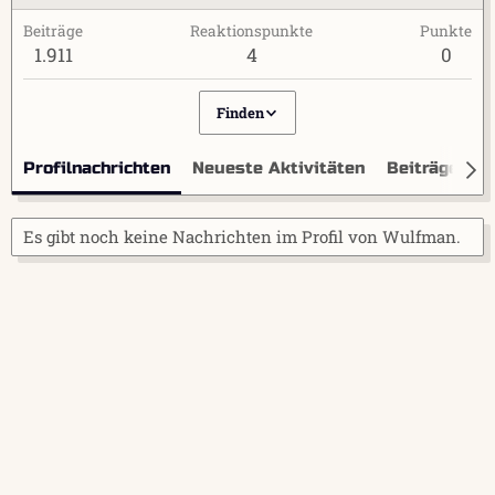
Beiträge
Reaktionspunkte
Punkte
1.911
4
0
Finden
Profilnachrichten
Neueste Aktivitäten
Beiträge
I
Es gibt noch keine Nachrichten im Profil von Wulfman.