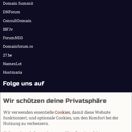
Domain Summit
DNForum
ConsultDomain
IBF.lv
ForumNDD
Domainforum.ro
27.be
NamesLot
Hostmaria
Folge uns auf
Wir schützen deine Privatsphäre
Wir verwenden essentielle
Cookies
, damit diese Website
funktioniert, und optionale Cookies, um den Komfort bei der
Nutzung zu verbessern.