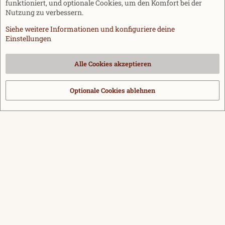
funktioniert, und optionale Cookies, um den Komfort bei der
Nutzung zu verbessern.
Siehe weitere Informationen und konfiguriere deine
Einstellungen
Cookies
Alle Cookies akzeptieren
Kontakt
Nutzungsbedingungen
Datenschutz
Hilfe und Impressum
Start
R
S
Optionale Cookies ablehnen
®
Community platform by XenForo
© 2010-2026 XenForo Ltd.
|
Media embeds
S
via s9e/MediaSites