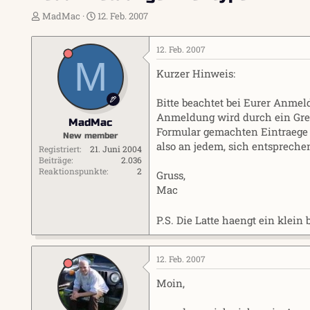
E
E
MadMac
12. Feb. 2007
r
r
s
s
12. Feb. 2007
t
t
M
e
e
Kurzer Hinweis:
l
l
l
l
Bitte beachtet bei Eurer Anmel
e
t
r
a
Anmeldung wird durch ein Gre
MadMac
m
Formular gemachten Eintraege e
New member
also an jedem, sich entsprechen
Registriert
21. Juni 2004
Beiträge
2.036
Reaktionspunkte
2
Gruss,
Mac
P.S. Die Latte haengt ein klein
12. Feb. 2007
Moin,