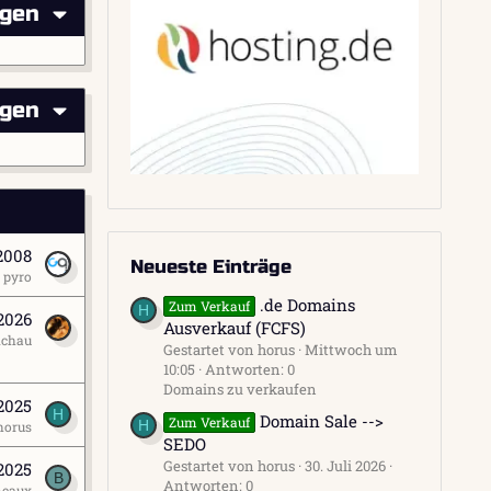
igen
igen
 2008
Neueste Einträge
pyro
.de Domains
Zum Verkauf
H
 2026
Ausverkauf (FCFS)
chau
Gestartet von horus
Mittwoch um
10:05
Antworten: 0
Domains zu verkaufen
 2025
H
Domain Sale -->
Zum Verkauf
H
horus
SEDO
Gestartet von horus
30. Juli 2026
 2025
B
Antworten: 0
meaux