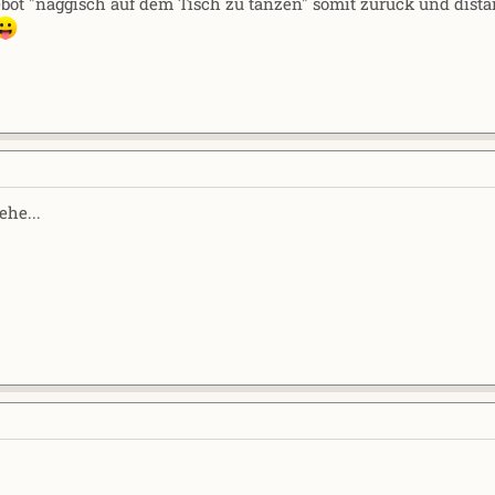
bot "naggisch auf dem Tisch zu tanzen" somit zurück und dist
ehe...