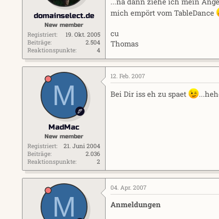
...na dann ziehe ich mein Ange
mich empört vom TableDance
domainselect.de
New member
cu
Registriert
19. Okt. 2005
Beiträge
2.504
Thomas
Reaktionspunkte
4
12. Feb. 2007
M
Bei Dir iss eh zu spaet
...heh
MadMac
New member
Registriert
21. Juni 2004
Beiträge
2.036
Reaktionspunkte
2
04. Apr. 2007
M
Anmeldungen