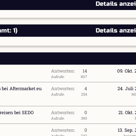
Details anze
mt: 1)
Details anze
Antworten
14
09. Okt.
Aufrufe
807
s bei Aftermarket.eu
Antworten
4
24. Juli
Aufrufe
254
Mi
reisen bei SEDO
Antworten
0
21. Okt.
Aufrufe
390
Antworten
0
13. Sep.
Aufrufe
242
baise