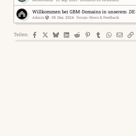
Willkommen bei GBM-Domains in unserem .DE-
Admin
05. Dez. 2024
Forum-News & Feedback
Facebook
X (Twitter)
Bluesky
LinkedIn
Reddit
Pinterest
Tumblr
WhatsApp
E-Mai
L
Teilen: