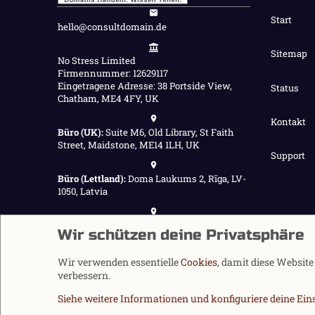
Start
hello@consultdomain.de
Sitemap
No Stress Limited
Firmennummer: 12629117
Eingetragene Adresse: 38 Portside View,
Status
Chatham, ME4 4FY, UK
Kontakt
Büro (UK):
Suite M6, Old Library, St Faith
Street, Maidstone, ME14 1LH, UK
Support
Büro (Lettland):
Doma Laukums 2, Rīga, LV-
1050, Latvia
Büro (Nepal):
Demnächst verfügbar
Wir schützen deine Privatsphäre
Wir verwenden essentielle
Cookies
, damit diese Websit
verbessern.
Siehe weitere Informationen und konfiguriere deine Ein