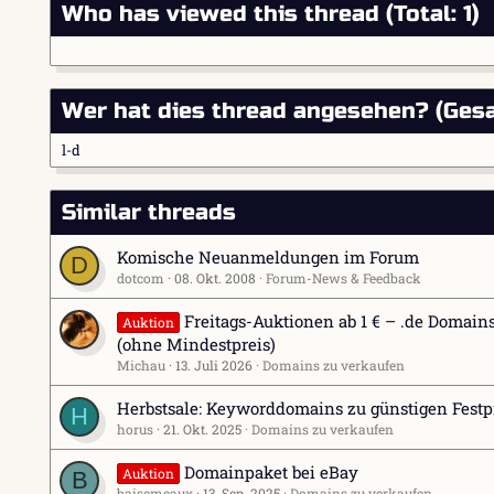
Who has viewed this thread (Total: 1)
Wer hat dies thread angesehen? (Gesa
l-d
Similar threads
Komische Neuanmeldungen im Forum
D
dotcom
08. Okt. 2008
Forum-News & Feedback
Freitags-Auktionen ab 1 € – .de Domain
Auktion
(ohne Mindestpreis)
Michau
13. Juli 2026
Domains zu verkaufen
Herbstsale: Keyworddomains zu günstigen Festp
H
horus
21. Okt. 2025
Domains zu verkaufen
Domainpaket bei eBay
Auktion
B
baisemeaux
13. Sep. 2025
Domains zu verkaufen