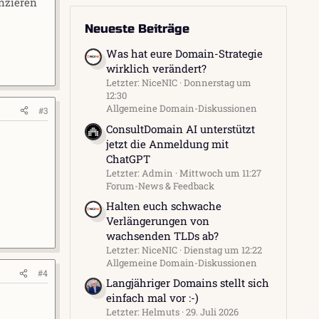
anzieren
Neueste Beiträge
Was hat eure Domain-Strategie
wirklich verändert?
Letzter: NiceNIC
Donnerstag um
12:30
Allgemeine Domain-Diskussionen
#3
ConsultDomain AI unterstützt
jetzt die Anmeldung mit
ChatGPT
Letzter: Admin
Mittwoch um 11:27
Forum-News & Feedback
Halten euch schwache
Verlängerungen von
wachsenden TLDs ab?
Letzter: NiceNIC
Dienstag um 12:22
Allgemeine Domain-Diskussionen
#4
Langjähriger Domains stellt sich
einfach mal vor :-)
Letzter: Helmuts
29. Juli 2026