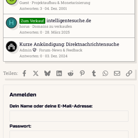
Guest
Projektaufbau & Monetarisierung
Antworten
3
04. Dez. 2001
intelligentesuche.de
Zum Verkauf
H
horus
Domains zu verkaufen
Antworten
0
28. März 2025
Kurze Ankündigung: Direktnachrichtensuche
Admin
Forum-News & Feedback
Antworten
0
03. Dez. 2024
Facebook
X (Twitter)
Bluesky
LinkedIn
Reddit
Pinterest
Tumblr
WhatsApp
E-Mail
Li
Teilen:
Anmelden
Dein Name oder deine E-Mail-Adresse
Passwort