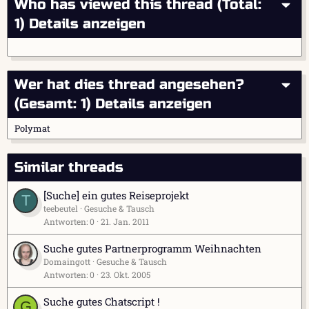
Who has viewed this thread (Total:
1)
Details anzeigen
Wer hat dies thread angesehen?
(Gesamt: 1)
Details anzeigen
Polymat
Similar threads
[Suche] ein gutes Reiseprojekt
T
teebeutel
Gesuche & Tausch
Antworten
0
21. Jan. 2011
Suche gutes Partnerprogramm Weihnachten
Domaingott
Gesuche & Tausch
Antworten
0
23. Okt. 2005
Suche gutes Chatscript !
G