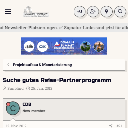
etter-Platzierungen. ✅ Signatur-Links sind jetzt für alle frei
Projektaufbau & Monetarisierung
Suche gutes Reise-Partnerprogramm
E
E
Sunblind
26. Jan. 2012
r
r
s
s
t
t
CDB
C
e
e
New member
l
l
l
l
e
t
12. Nov. 2012
#21