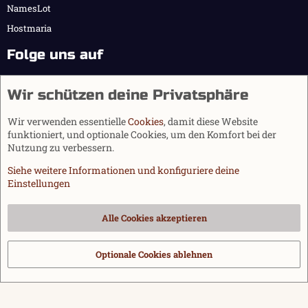
NamesLot
Hostmaria
Folge uns auf
Wir schützen deine Privatsphäre
Wir verwenden essentielle
Cookies
, damit diese Website
funktioniert, und optionale Cookies, um den Komfort bei der
Nutzung zu verbessern.
Siehe weitere Informationen und konfiguriere deine
Einstellungen
Cookies
Alle Cookies akzeptieren
Kontakt
Nutzungsbedingungen
Datenschutz
Hilfe und Impressum
Start
R
S
Optionale Cookies ablehnen
®
Community platform by XenForo
© 2010-2026 XenForo Ltd.
|
Media embeds
S
via s9e/MediaSites