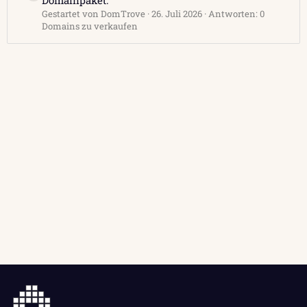
Domainpaket.
Gestartet von DomTrove
26. Juli 2026
Antworten: 0
Domains zu verkaufen