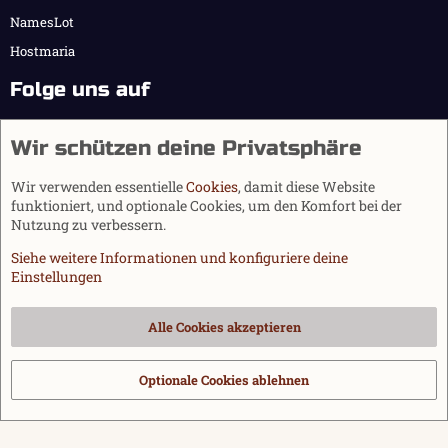
NamesLot
Hostmaria
Folge uns auf
Wir schützen deine Privatsphäre
Wir verwenden essentielle
Cookies
, damit diese Website
funktioniert, und optionale Cookies, um den Komfort bei der
Nutzung zu verbessern.
Siehe weitere Informationen und konfiguriere deine
Einstellungen
Cookies
Alle Cookies akzeptieren
Kontakt
Nutzungsbedingungen
Datenschutz
Hilfe und Impressum
Start
R
S
Optionale Cookies ablehnen
®
Community platform by XenForo
© 2010-2026 XenForo Ltd.
|
Media embeds
S
via s9e/MediaSites