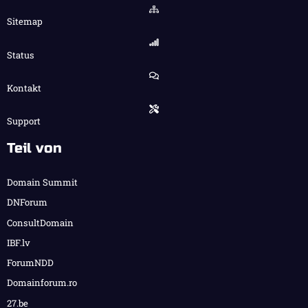
Sitemap
Status
Kontakt
Support
Teil von
Domain Summit
DNForum
ConsultDomain
IBF.lv
ForumNDD
Domainforum.ro
27.be