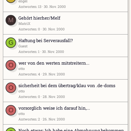
engel
Antworten
13
30. Nov. 2000
Gehört hierher/Melf
M
MatriX
Antworten
0
30. Nov. 2000
Haftung bei Serverausfall?
G
Guest
Antworten
1
30. Nov. 2000
wer von den werten mitstreitern...
O
otto
Antworten
4
29. Nov. 2000
sicherheit bei dem übertrag/klau von .de-doms
O
otto
Antworten
0
28. Nov. 2000
vorsorglich weise ich darauf hin,...
O
otto
Antworten
2
26. Nov. 2000
Noch etwas: Ich habe eine Abmahnung bekommen