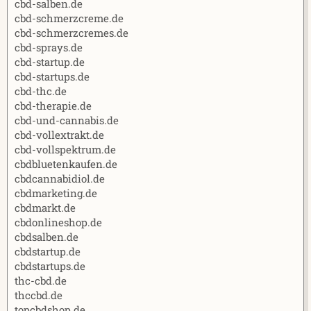
cbd-salben.de
cbd-schmerzcreme.de
cbd-schmerzcremes.de
cbd-sprays.de
cbd-startup.de
cbd-startups.de
cbd-thc.de
cbd-therapie.de
cbd-und-cannabis.de
cbd-vollextrakt.de
cbd-vollspektrum.de
cbdbluetenkaufen.de
cbdcannabidiol.de
cbdmarketing.de
cbdmarkt.de
cbdonlineshop.de
cbdsalben.de
cbdstartup.de
cbdstartups.de
thc-cbd.de
thccbd.de
topcbdshop.de