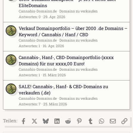
EliteDomains
Cannabis-Domains.de
Domains zu verkaufen
Antworten
0
29. Apr. 2026
Verkauf Domainportfolio – über 2000 .de Domains –
Keyword / Cannabis / Hanf / CBD
Cannabis-Domains.de
Domains zu verkaufen
Antworten
1
16. Apr. 2026
Cannabis-, Hanf-, CBD-Domainportfolio (xxxx
Domains) für nur xxxx,00 Euro!
Cannabis-Domains.de
Domains zu verkaufen
Antworten
1
15. März 2026
SALE! Cannabis-, Hanf- & CBD-Domains zu
verkaufen (.de)
Cannabis-Domains.de
Domains zu verkaufen
Antworten
7
25. März 2026
Facebook
X (Twitter)
Bluesky
LinkedIn
Reddit
Pinterest
Tumblr
WhatsApp
E-Mail
Li
Teilen: