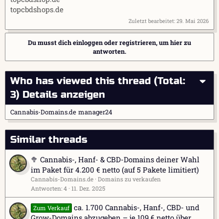
topcbdshops.de
Zuletzt bearbeitet:
29. Mai 2026
Du musst dich einloggen oder registrieren, um hier zu
antworten.
Who has viewed this thread (Total:
3)
Details anzeigen
Cannabis-Domains.de
manager24
Similar threads
🥦 Cannabis-, Hanf- & CBD-Domains deiner Wahl
im Paket für 4.200 € netto (auf 5 Pakete limitiert)
Cannabis-Domains.de
Domains zu verkaufen
Antworten
4
11. Dez. 2025
ca. 1.700 Cannabis-, Hanf-, CBD- und
Zum Verkauf
Grow-Domains abzugeben – je 109 € netto über