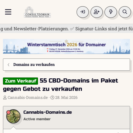
 Newsletter-Platzierungen. ✅ Signatur-Links sind jetzt für all
Domains zu verkaufen
55 CBD-Domains im Paket
Zum Verkauf
gegen Gebot zu verkaufen
E
E
Cannabis-Domains.de
28. Mai 2026
r
r
s
s
Cannabis-Domains.de
t
t
e
e
Active member
l
l
l
l