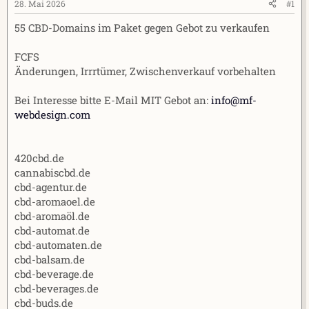
e
t
28. Mai 2026
#1
r
a
55 CBD-Domains im Paket gegen Gebot zu verkaufen
m
FCFS
Änderungen, Irrrtümer, Zwischenverkauf vorbehalten
Bei Interesse bitte E-Mail MIT Gebot an:
info@mf-
webdesign.com
420cbd.de
cannabiscbd.de
cbd-agentur.de
cbd-aromaoel.de
cbd-aromaöl.de
cbd-automat.de
cbd-automaten.de
cbd-balsam.de
cbd-beverage.de
cbd-beverages.de
cbd-buds.de