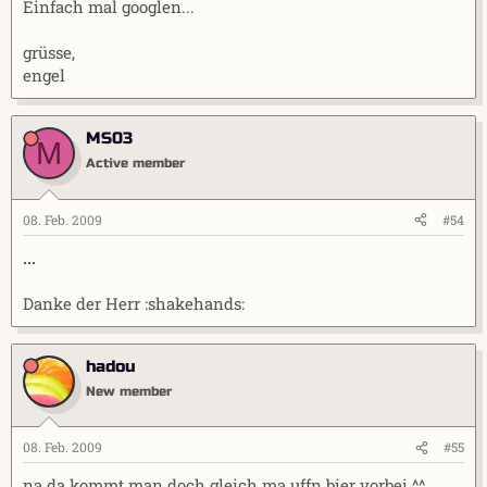
Einfach mal googlen...
grüsse,
engel
MS03
M
Active member
08. Feb. 2009
#54
...
Danke der Herr :shakehands:
hadou
New member
08. Feb. 2009
#55
na da kommt man doch gleich ma uffn bier vorbei ^^