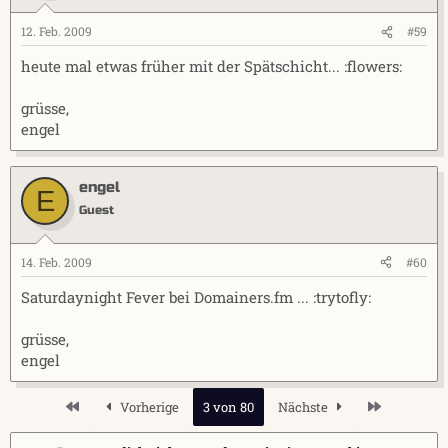
12. Feb. 2009
#59
heute mal etwas früher mit der Spätschicht... :flowers:
grüsse,
engel
engel
E
Guest
14. Feb. 2009
#60
Saturdaynight Fever bei Domainers.fm ... :trytofly:
grüsse,
engel
Erste
Letzte
Vorherige
3 von 80
Nächste