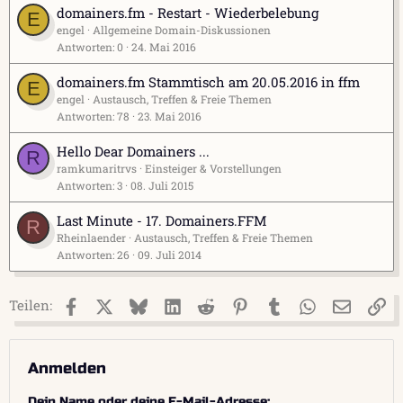
domainers.fm - Restart - Wiederbelebung
E
engel
Allgemeine Domain-Diskussionen
Antworten
0
24. Mai 2016
domainers.fm Stammtisch am 20.05.2016 in ffm
E
engel
Austausch, Treffen & Freie Themen
Antworten
78
23. Mai 2016
Hello Dear Domainers ...
R
ramkumaritrvs
Einsteiger & Vorstellungen
Antworten
3
08. Juli 2015
Last Minute - 17. Domainers.FFM
R
Rheinlaender
Austausch, Treffen & Freie Themen
Antworten
26
09. Juli 2014
Facebook
X (Twitter)
Bluesky
LinkedIn
Reddit
Pinterest
Tumblr
WhatsApp
E-Mail
Li
Teilen:
Anmelden
Dein Name oder deine E-Mail-Adresse