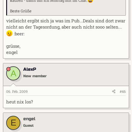
kaufen - dann bin ich Montag mit im Chat.
Beste Grüße
vielleicht ergibt sich ja was im Pub...Deals sind dort zwar
nicht an der Tagesordung, aber auch nicht sooo selten...
:beer:
grüsse,
engel
AlexP
A
New member
06. Feb. 2009
#46
heut nix los?
engel
E
Guest