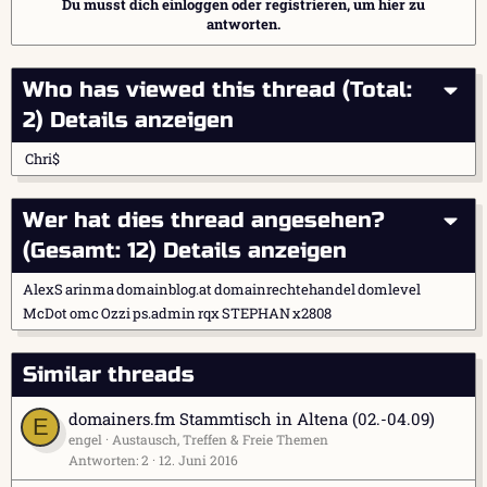
Du musst dich einloggen oder registrieren, um hier zu
antworten.
Who has viewed this thread (Total:
2)
Details anzeigen
Chri$
Wer hat dies thread angesehen?
(Gesamt: 12)
Details anzeigen
AlexS
arinma
domainblog.at
domainrechtehandel
domlevel
McDot
omc
Ozzi
ps.admin
rqx
STEPHAN
x2808
Similar threads
domainers.fm Stammtisch in Altena (02.-04.09)
E
engel
Austausch, Treffen & Freie Themen
Antworten
2
12. Juni 2016