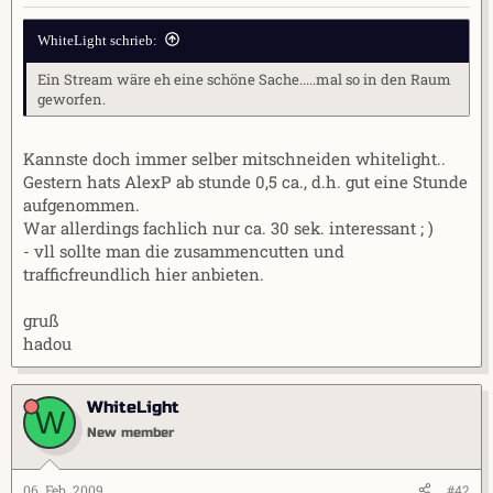
r
a
m
WhiteLight schrieb:
Ein Stream wäre eh eine schöne Sache.....mal so in den Raum
geworfen.
Kannste doch immer selber mitschneiden whitelight..
Gestern hats AlexP ab stunde 0,5 ca., d.h. gut eine Stunde
aufgenommen.
War allerdings fachlich nur ca. 30 sek. interessant ; )
- vll sollte man die zusammencutten und
trafficfreundlich hier anbieten.
gruß
hadou
WhiteLight
W
New member
06. Feb. 2009
#42