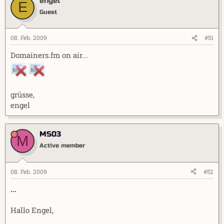
engel
E
Guest
08. Feb. 2009
#51
Domainers.fm on air...
grüsse,
engel
MS03
M
Active member
08. Feb. 2009
#52
...
Hallo Engel,