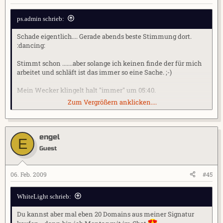
ps.admin schrieb:
Schade eigentlich.... Gerade abends beste Stimmung dort.
:dancing:
Stimmt schon .......aber solange ich keinen finde der für mich
arbeitet und schläft ist das immer so eine Sache. ;-)
Mein Wecker klingelt halt "immer" um 05:40.
Zum Vergrößern anklicken....
Du kannst aber mal eben 20 Domains aus meiner Signatur
kaufen - dann bin ich Montag mit im Chat.
Beste Grüße
engel
E
Guest
06. Feb. 2009
#45
WhiteLight schrieb:
Du kannst aber mal eben 20 Domains aus meiner Signatur