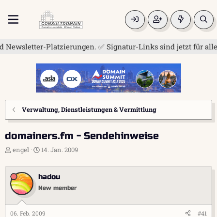
er-Platzierungen. ✅ Signatur-Links sind jetzt für alle frei. 
Verwaltung, Dienstleistungen & Vermittlung
domainers.fm - Sendehinweise
E
E
engel
14. Jan. 2009
r
r
s
s
t
t
hadou
e
e
New member
l
l
l
l
e
t
06. Feb. 2009
#41