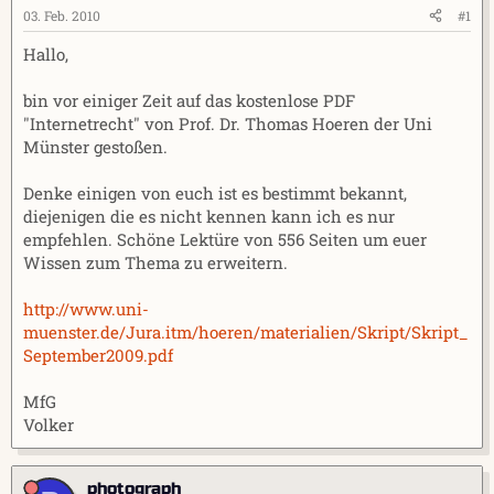
e
t
03. Feb. 2010
#1
r
a
Hallo,
m
bin vor einiger Zeit auf das kostenlose PDF
"Internetrecht" von Prof. Dr. Thomas Hoeren der Uni
Münster gestoßen.
Denke einigen von euch ist es bestimmt bekannt,
diejenigen die es nicht kennen kann ich es nur
empfehlen. Schöne Lektüre von 556 Seiten um euer
Wissen zum Thema zu erweitern.
http://www.uni-
muenster.de/Jura.itm/hoeren/materialien/Skript/Skript_
September2009.pdf
MfG
Volker
photograph