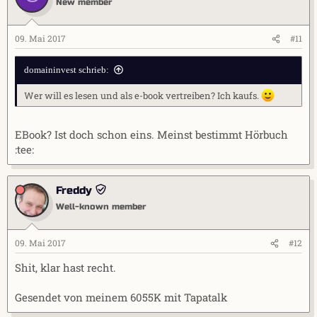
New member
09. Mai 2017
#11
domaininvest schrieb:
Wer will es lesen und als e-book vertreiben? Ich kaufs.
EBook? Ist doch schon eins. Meinst bestimmt Hörbuch
:tee:
Freddy
Well-known member
09. Mai 2017
#12
Shit, klar hast recht.
Gesendet von meinem 6055K mit Tapatalk