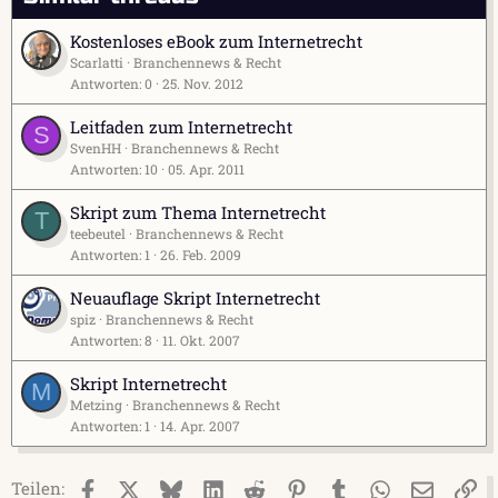
Kostenloses eBook zum Internetrecht
Scarlatti
Branchennews & Recht
Antworten
0
25. Nov. 2012
Leitfaden zum Internetrecht
S
SvenHH
Branchennews & Recht
Antworten
10
05. Apr. 2011
Skript zum Thema Internetrecht
T
teebeutel
Branchennews & Recht
Antworten
1
26. Feb. 2009
Neuauflage Skript Internetrecht
spiz
Branchennews & Recht
Antworten
8
11. Okt. 2007
Skript Internetrecht
M
Metzing
Branchennews & Recht
Antworten
1
14. Apr. 2007
Facebook
X (Twitter)
Bluesky
LinkedIn
Reddit
Pinterest
Tumblr
WhatsApp
E-Mail
Li
Teilen: