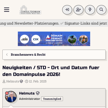
d Newsletter-Platzierungen. ✅ Signatur-Links sind jetzt für a
Branchennews & Recht
Neuigkeiten / STD - Ort und Datum fuer
den Domainpulse 2026!
E
E
Helmuts
12. Feb. 2025
r
r
s
s
Helmuts
t
t
e
e
Teammitglied
Administrator
l
l
l
l