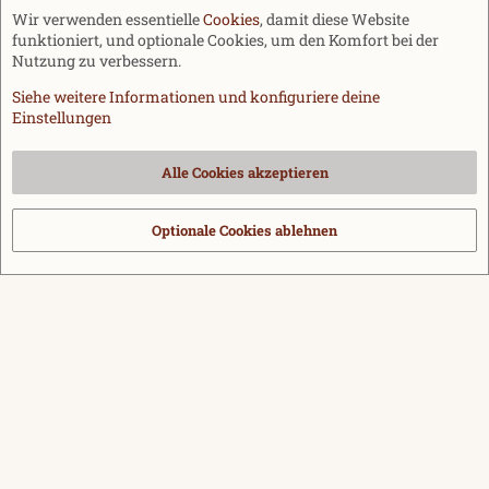
Wir verwenden essentielle
Cookies
, damit diese Website
funktioniert, und optionale Cookies, um den Komfort bei der
Nutzung zu verbessern.
Siehe weitere Informationen und konfiguriere deine
Einstellungen
Cookies
Alle Cookies akzeptieren
Kontakt
Nutzungsbedingungen
Datenschutz
Hilfe und Impressum
Start
R
S
Optionale Cookies ablehnen
®
Community platform by XenForo
© 2010-2026 XenForo Ltd.
|
Media embeds
S
via s9e/MediaSites