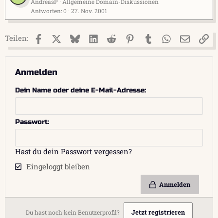
AndreasP
Allgemeine Domain-Diskussionen
Antworten
0
27. Nov. 2001
Facebook
X (Twitter)
Bluesky
LinkedIn
Reddit
Pinterest
Tumblr
WhatsApp
E-Mail
Li
Teilen:
Anmelden
Dein Name oder deine E-Mail-Adresse
Passwort
Hast du dein Passwort vergessen?
Eingeloggt bleiben
Anmelden
Jetzt registrieren
Du hast noch kein Benutzerprofil?