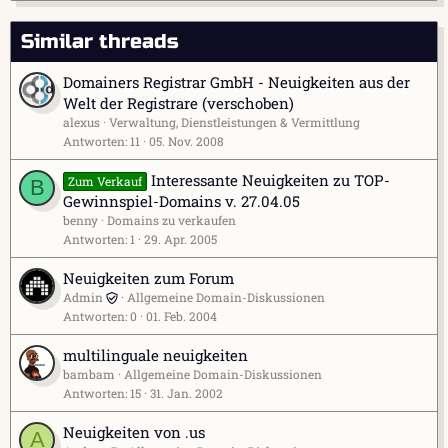
Similar threads
Domainers Registrar GmbH - Neuigkeiten aus der
Welt der Registrare (verschoben)
alexus
Verwaltung, Dienstleistungen & Vermittlung
Antworten
11
05. Nov. 2008
Interessante Neuigkeiten zu TOP-
Zum Verkauf
B
Gewinnspiel-Domains v. 27.04.05
benny
Domains zu verkaufen
Antworten
1
29. Apr. 2005
Neuigkeiten zum Forum
Admin
Allgemeine Domain-Diskussionen
Antworten
0
01. Feb. 2004
multilinguale neuigkeiten
bambam
Allgemeine Domain-Diskussionen
Antworten
15
31. Jan. 2002
Neuigkeiten von .us
A