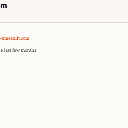
om
Nameshift.com
.
he last few months: