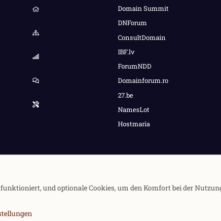
Domain Summit
DNForum
ConsultDomain
IBF.lv
ForumNDD
Domainforum.ro
27.be
NamesLot
Hostmaria
e funktioniert, und optionale Cookies, um den Komfort bei der Nutzun
stellungen