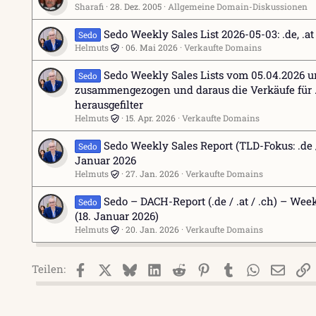
Sharafi
28. Dez. 2005
Allgemeine Domain-Diskussionen
Sedo Weekly Sales List 2026-05-03: .de, .a
Sedo
Helmuts
06. Mai 2026
Verkaufte Domains
Sedo Weekly Sales Lists vom 05.04.2026 u
Sedo
zusammengezogen und daraus die Verkäufe für .d
herausgefilter
Helmuts
15. Apr. 2026
Verkaufte Domains
Sedo Weekly Sales Report (TLD-Fokus: .de / 
Sedo
Januar 2026
Helmuts
27. Jan. 2026
Verkaufte Domains
Sedo – DACH-Report (.de / .at / .ch) – Week
Sedo
(18. Januar 2026)
Helmuts
20. Jan. 2026
Verkaufte Domains
Facebook
X (Twitter)
Bluesky
LinkedIn
Reddit
Pinterest
Tumblr
WhatsApp
E-Mai
L
Teilen: