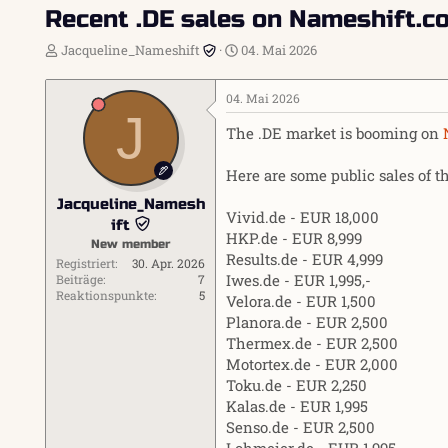
Recent .DE sales on Nameshift.c
E
E
Jacqueline_Nameshift
04. Mai 2026
r
r
s
s
04. Mai 2026
t
t
J
e
e
The .DE market is booming on
l
l
l
l
Here are some public sales of t
e
t
r
a
Jacqueline_Namesh
m
Vivid.de - EUR 18,000
ift
HKP.de - EUR 8,999
New member
Results.de - EUR 4,999
Registriert
30. Apr. 2026
Iwes.de - EUR 1,995,-
Beiträge
7
Reaktionspunkte
5
Velora.de - EUR 1,500
Planora.de - EUR 2,500
Thermex.de - EUR 2,500
Motortex.de - EUR 2,000
Toku.de - EUR 2,250
Kalas.de - EUR 1,995
Senso.de - EUR 2,500