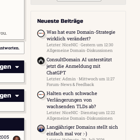
Neueste Beiträge
Was hat eure Domain-Strategie
you.
wirklich verändert?
Letzter: NiceNIC
Gestern um 12:30
antworten.
Allgemeine Domain-Diskussionen
ConsultDomain AI unterstützt
jetzt die Anmeldung mit
igen
ChatGPT
Letzter: Admin
Mittwoch um 11:27
Forum-News & Feedback
Halten euch schwache
igen
Verlängerungen von
wachsenden TLDs ab?
Letzter: NiceNIC
Dienstag um 12:22
Allgemeine Domain-Diskussionen
Langjähriger Domains stellt sich
einfach mal vor :-)
 2005
Letzter: Helmuts
29. Juli 2026