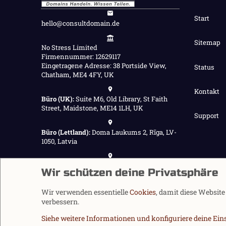
Start
hello@consultdomain.de
Sitemap
No Stress Limited
Firmennummer: 12629117
Eingetragene Adresse: 38 Portside View,
Status
Chatham, ME4 4FY, UK
Kontakt
Büro (UK):
Suite M6, Old Library, St Faith
Street, Maidstone, ME14 1LH, UK
Support
Büro (Lettland):
Doma Laukums 2, Rīga, LV-
1050, Latvia
Büro (Nepal):
Demnächst verfügbar
Wir schützen deine Privatsphäre
Wir verwenden essentielle
Cookies
, damit diese Websit
verbessern.
Siehe weitere Informationen und konfiguriere deine Ein