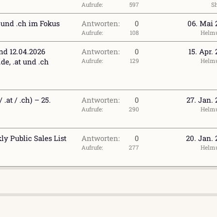
Aufrufe
597
Sh
t und .ch im Fokus
Antworten
0
06. Mai 
Aufrufe
108
Helm
nd 12.04.2026
Antworten
0
15. Apr.
e, .at und .ch
Aufrufe
129
Helm
.at / .ch) – 25.
Antworten
0
27. Jan.
Aufrufe
290
Helm
ly Public Sales List
Antworten
0
20. Jan.
Aufrufe
277
Helm
l
ink