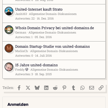
United-Internet kauft Strato
Janh163
Allgemeine Domain-Diskussionen
Antworten
22
16. Dez. 2016
Whois Domain Privacy bei united-domains.de
German
Allgemeine Domain-Diskussionen
Antworten
1
05. Dez. 2016
Domain Startup-Studie von united-domains
M
MaGisCh
Allgemeine Domain-Diskussionen
Antworten
0
14. Juli 2016
15 Jahre united-domains
Freddy
Allgemeine Domain-Diskussionen
Antworten
3
18. Sep. 2015
Facebook
X (Twitter)
Bluesky
LinkedIn
Reddit
Pinterest
Tumblr
WhatsApp
E-Mail
Li
Teilen:
Anmelden