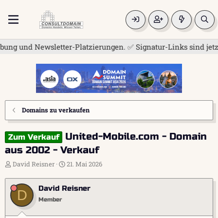
 und Newsletter-Platzierungen. ✅ Signatur-Links sind jetzt fü
Domains zu verkaufen
United-Mobile.com - Domain
Zum Verkauf
aus 2002 - Verkauf
E
E
David Reisner
21. Mai 2026
r
r
s
s
David Reisner
t
t
D
e
e
Member
l
l
l
l