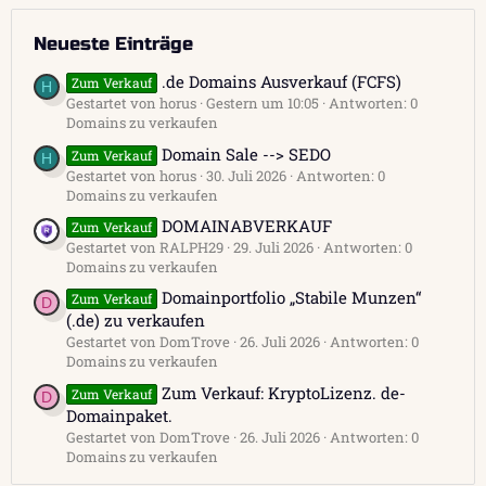
Neueste Einträge
.de Domains Ausverkauf (FCFS)
Zum Verkauf
H
Gestartet von horus
Gestern um 10:05
Antworten: 0
Domains zu verkaufen
Domain Sale --> SEDO
Zum Verkauf
H
Gestartet von horus
30. Juli 2026
Antworten: 0
Domains zu verkaufen
DOMAINABVERKAUF
Zum Verkauf
Gestartet von RALPH29
29. Juli 2026
Antworten: 0
Domains zu verkaufen
Domainportfolio „Stabile Munzen“
Zum Verkauf
D
(.de) zu verkaufen
Gestartet von DomTrove
26. Juli 2026
Antworten: 0
Domains zu verkaufen
Zum Verkauf: KryptoLizenz. de-
Zum Verkauf
D
Domainpaket.
Gestartet von DomTrove
26. Juli 2026
Antworten: 0
Domains zu verkaufen