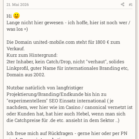
e
t
21. Mai 2026
#1
r
a
Hi
m
Lange nicht hier gewesen - ich hoffe, hier ist noch wer /
was los =)
Die Domain united-mobile.com steht für 1800 € zum
Verkauf.
Kurz zum Hintergrund:
2ter Inhaber, kein Catch/Drop, nicht "verhaut", solides
Linkprofil, guter Name für internationales Branding etc,
Domain aus 2002.
Nutzbar natürlich von langfristiger
Projektierung/Branding/Endkunde bis hin zu
"experimentellem" SEO Einsatz international ( je
nachdem, wer hier wie im Casino / canonical vernetzt ist
oder Kunden hat, hat hier auch Hebel, wenn man sich
die Catchpreise für .de etc. ansieht in dem Sektor ..)
Ich freue mich auf Rückfragen - gerne hier oder per PN