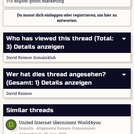
via
dr@on-point.marketing
Du musst dich einloggen oder registrieren, um hier zu
antworten.
Who has viewed this thread (Total:
3)
Details anzeigen
David Reisner
domainklub
Wer hat dies thread angesehen?
(Gesamt: 1)
Details anzeigen
David Reisner
Similar threads
United Internet übernimmt World4you
D
DomaDo
Allgemeine Domain-Diskussionen
Antworten
0
28. Aug. 2018