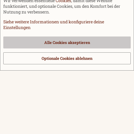
Wir verwenden essentielle
Cookies
, damit diese Website
funktioniert, und optionale Cookies, um den Komfort bei der
Nutzung zu verbessern.
Siehe weitere Informationen und konfiguriere deine
Einstellungen
Cookies
Alle Cookies akzeptieren
Kontakt
Nutzungsbedingungen
Datenschutz
Hilfe und Impressum
Start
R
S
Optionale Cookies ablehnen
®
Community platform by XenForo
© 2010-2026 XenForo Ltd.
|
Media embeds
S
via s9e/MediaSites