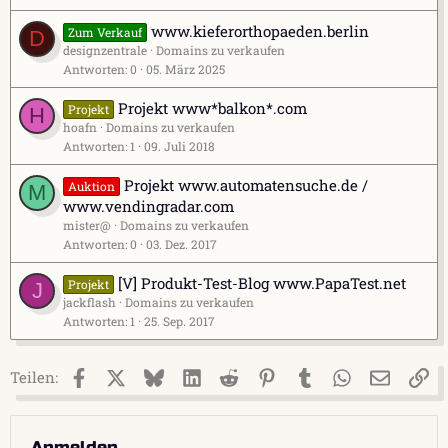
www.kieferorthopaeden.berlin
Zum Verkauf
D
designzentrale
Domains zu verkaufen
Antworten
0
05. März 2025
Projekt www*balkon*.com
Projekt
H
hoafn
Domains zu verkaufen
Antworten
1
09. Juli 2018
Projekt www.automatensuche.de /
Auktion
M
www.vendingradar.com
mister@
Domains zu verkaufen
Antworten
0
03. Dez. 2017
[V] Produkt-Test-Blog www.PapaTest.net
Projekt
J
jackflash
Domains zu verkaufen
Antworten
1
25. Sep. 2017
Facebook
X (Twitter)
Bluesky
LinkedIn
Reddit
Pinterest
Tumblr
WhatsApp
E-Mail
Li
Teilen:
Anmelden