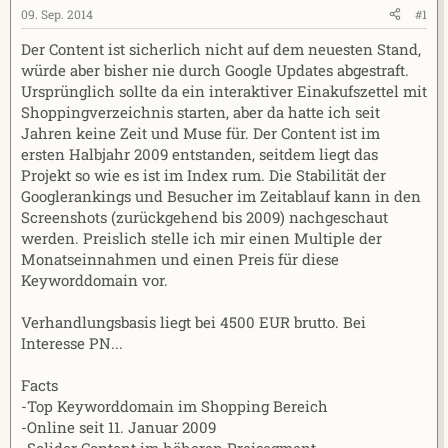
e
t
09. Sep. 2014
#1
r
a
Der Content ist sicherlich nicht auf dem neuesten Stand,
m
würde aber bisher nie durch Google Updates abgestraft.
Ursprünglich sollte da ein interaktiver Einakufszettel mit
Shoppingverzeichnis starten, aber da hatte ich seit
Jahren keine Zeit und Muse für. Der Content ist im
ersten Halbjahr 2009 entstanden, seitdem liegt das
Projekt so wie es ist im Index rum. Die Stabilität der
Googlerankings und Besucher im Zeitablauf kann in den
Screenshots (zurückgehend bis 2009) nachgeschaut
werden. Preislich stelle ich mir einen Multiple der
Monatseinnahmen und einen Preis für diese
Keyworddomain vor.
Verhandlungsbasis liegt bei 4500 EUR brutto. Bei
Interesse PN...
Facts
-Top Keyworddomain im Shopping Bereich
-Online seit 11. Januar 2009
-Solider Content im höheren Preisegment