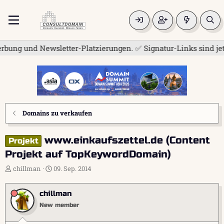
g und Newsletter-Platzierungen. ✅ Signatur-Links sind jetzt fü
Domains zu verkaufen
www.einkaufszettel.de (Content
Projekt
Projekt auf TopKeywordDomain)
E
E
chillman
09. Sep. 2014
r
r
s
s
chillman
t
t
e
e
New member
l
l
l
l