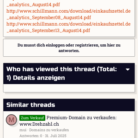
_analytics_August14.pdf
http://www.schillmann.com/download/einkaufszettel.de
_analytics_September08_August14.pdf
http://www.schillmann.com/download/einkaufszettel.de
_analytics_September13_August14.pdf
Du musst dich einloggen oder registrieren, um hier zu
antworten.
Who has viewed this thread (Total:
1)
Details anzeigen
Similar threads
Premium-Domain zu verkaufen:
Zum Verkauf
M
www.Drehzahl.ch
mui
Domains zu verkaufen
Antworten
0
31. Juli 2025