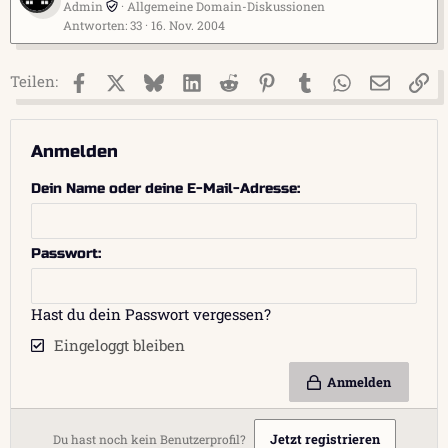
Admin
Allgemeine Domain-Diskussionen
Antworten
33
16. Nov. 2004
Facebook
X (Twitter)
Bluesky
LinkedIn
Reddit
Pinterest
Tumblr
WhatsApp
E-Mail
Li
Teilen:
Anmelden
Dein Name oder deine E-Mail-Adresse
Passwort
Hast du dein Passwort vergessen?
Eingeloggt bleiben
Anmelden
Jetzt registrieren
Du hast noch kein Benutzerprofil?