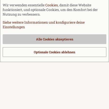
Wir verwenden essentielle
Cookies
, damit diese Website
funktioniert, und optionale Cookies, um den Komfort bei der
Nutzung zu verbessern.
Siehe weitere Informationen und konfiguriere deine
Einstellungen
Cookies
Alle Cookies akzeptieren
Kontakt
Nutzungsbedingungen
Datenschutz
Hilfe und Impressum
Start
R
S
Optionale Cookies ablehnen
®
Community platform by XenForo
© 2010-2026 XenForo Ltd.
|
Media embeds
S
via s9e/MediaSites