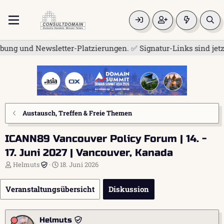
 und Newsletter-Platzierungen. ✅ Signatur-Links sind jetzt fü
Austausch, Treffen & Freie Themen
ICANN89 Vancouver Policy Forum | 14. -
17. Juni 2027 | Vancouver, Kanada
E
E
Helmuts
18. Juni 2026
r
r
s
s
Veranstaltungsübersicht
Diskussion
t
t
e
e
l
l
l
l
Helmuts