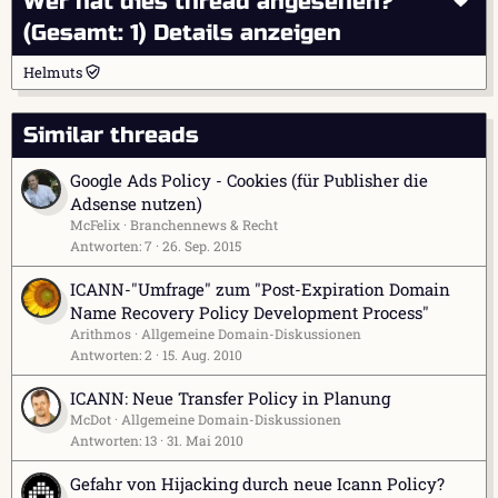
Wer hat dies thread angesehen?
(Gesamt: 1)
Details anzeigen
Helmuts
Similar threads
Google Ads Policy - Cookies (für Publisher die
Adsense nutzen)
McFelix
Branchennews & Recht
Antworten
7
26. Sep. 2015
ICANN-"Umfrage" zum "Post-Expiration Domain
Name Recovery Policy Development Process"
Arithmos
Allgemeine Domain-Diskussionen
Antworten
2
15. Aug. 2010
ICANN: Neue Transfer Policy in Planung
McDot
Allgemeine Domain-Diskussionen
Antworten
13
31. Mai 2010
Gefahr von Hijacking durch neue Icann Policy?