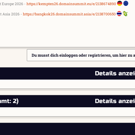
Europe 2026 -
https://kempten26.domainsummit.eu/e/2138674890
 Asia 2026 -
https://bangkok26.domainsummit.asia/e/2138700650
Du musst dich einloggen oder registrieren, um hier zu 
Details anze
mt: 2)
Details anze