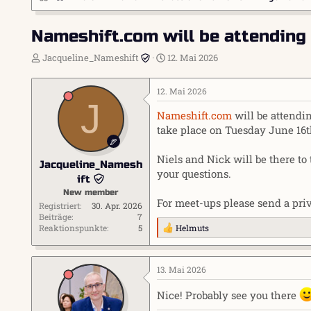
Nameshift.com will be attending
E
E
Jacqueline_Nameshift
12. Mai 2026
r
r
s
s
12. Mai 2026
t
t
J
e
e
Nameshift.com
will be attendi
l
l
take place on Tuesday June 16t
l
l
e
t
r
a
Niels and Nick will be there t
Jacqueline_Namesh
m
your questions.
ift
New member
For meet-ups please send a pri
Registriert
30. Apr. 2026
Beiträge
7
Reaktionspunkte
5
Helmuts
R
e
a
k
13. Mai 2026
t
i
Nice! Probably see you there
o
n