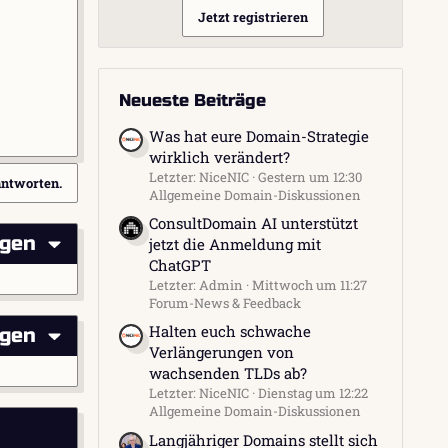
Jetzt registrieren
Neueste Beiträge
Was hat eure Domain-Strategie
wirklich verändert?
Letzter: NiceNIC
Gestern um 12:30
antworten.
Allgemeine Domain-Diskussionen
ConsultDomain AI unterstützt
igen
jetzt die Anmeldung mit
ChatGPT
Letzter: Admin
Mittwoch um 11:27
Forum-News & Feedback
Halten euch schwache
igen
Verlängerungen von
wachsenden TLDs ab?
Letzter: NiceNIC
Dienstag um 12:22
Allgemeine Domain-Diskussionen
Langjähriger Domains stellt sich