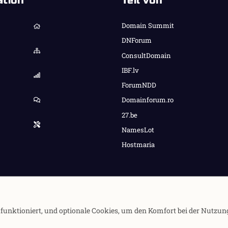
ation
Teil von
Domain Summit
DNForum
ConsultDomain
IBF.lv
ForumNDD
Domainforum.ro
27.be
NamesLot
Hostmaria
e funktioniert, und optionale Cookies, um den Komfort bei der Nutzun