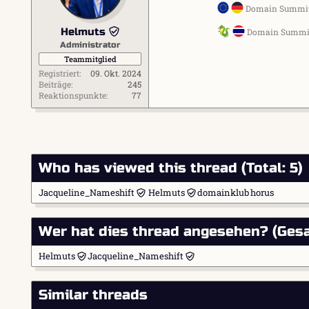
Domain Summit 
e
n
Helmuts
Domain Summit
:
Administrator
Teammitglied
Registriert
09. Okt. 2024
Beiträge
245
Reaktionspunkte
77
Who has viewed this thread (Total: 5)
Jacqueline_Nameshift
Helmuts
domainklub
horus
Wer hat dies thread angesehen? (Gesa
Helmuts
Jacqueline_Nameshift
Similar threads