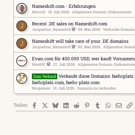
Nameshift.com - Erfahrungen
MarcoE
15. Juli 2026
Allgemeine Domain-Diskussionen
Recent .DE sales on Nameshift.com
J
Jacqueline_Nameshift
04. Mai 2026
Verkaufte Domain
Nameshift will take care of your .DE domains
J
Jacqueline_Nameshift
02. Mai 2026
Allgemeine Domai
Evan.com für 400.000 USD, wer kauft Vorname
NiceNIC
27. Juli 2026
Allgemeine Domain-Diskussion
Verkaufe diese Domains: faehrplatz.d
Zum Verkauf
faehrplatz.com, faehr-platz.com
Norgeman
10. Juli 2026
Domains zu verkaufen
Facebook
X (Twitter)
Bluesky
LinkedIn
Reddit
Pinterest
Tumblr
WhatsApp
E-Mai
L
Teilen: