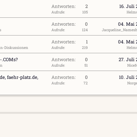
Antworten
2
16. Juli
Aufrufe
105
Helm
Antworten
0
04. Mai 
s
Aufrufe
124
Jacqueline_Namesh
Antworten
1
04. Mai 
n-Diskussionen
Aufrufe
219
Helm
n-.COMs?
Antworten
0
27. Juli
en
Aufrufe
51
Nice
e, faehr-platz.de,
Antworten
0
10. Juli
Aufrufe
72
Norg
l
ink