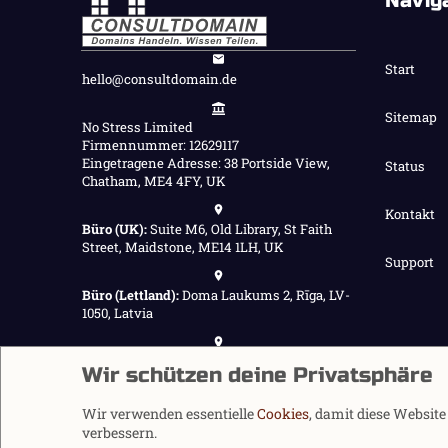
Navig
Start
hello@consultdomain.de
Sitemap
No Stress Limited
Firmennummer: 12629117
Eingetragene Adresse: 38 Portside View,
Status
Chatham, ME4 4FY, UK
Kontakt
Büro (UK):
Suite M6, Old Library, St Faith
Street, Maidstone, ME14 1LH, UK
Support
Büro (Lettland):
Doma Laukums 2, Rīga, LV-
1050, Latvia
Büro (Nepal):
Demnächst verfügbar
Wir schützen deine Privatsphäre
Wir verwenden essentielle
Cookies
, damit diese Websit
verbessern.