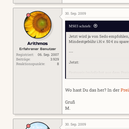
30. Sep. 2009
MS03 schrieb:
Jetzt wird ja von Sedo empfohlen
Mindestgebühr i.H.v. 50 € zu spare
Arithmos
Erfahrener Benutzer
---
Registriert
06. Sep. 2007
Beiträge
3.929
Jetzt:
Reaktionspunkte
8
Festpreis (möglichst aus dem Prei
Vorher:
Wo hast Du das her? In der
Prei
Parking = keine Mindestgebühr
Gruß
---
M.
Ich finde es amüsant, wie das als
30. Sep. 2009