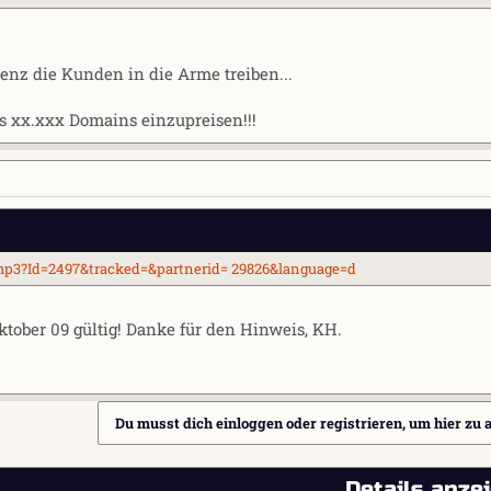
nz die Kunden in die Arme treiben...
ls xx.xxx Domains einzupreisen!!!
 Verbesserung angepriesen wird...
php3?Id=2497&tracked=&partnerid= 29826&language=d
 Oktober 09 gültig! Danke für den Hinweis, KH.
Du musst dich einloggen oder registrieren, um hier zu 
Details anze