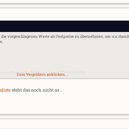
, die vorgeschlagenen Werte als Festpreise zu übernehmen, um u.a. damit
n.
svorschlagstool) + Parking = keine Mindestgebühr
Zum Vergrößern anklicken....
sliste
steht das noch nicht so ...
 Verbesserung angepriesen wird...