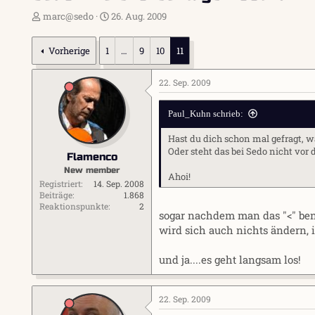
E
E
marc@sedo
26. Aug. 2009
r
r
s
s
Vorherige
1
…
9
10
11
t
t
e
e
l
l
22. Sep. 2009
l
l
e
t
Paul_Kuhn schrieb:
r
a
m
Hast du dich schon mal gefragt, w
Oder steht das bei Sedo nicht vor 
Flamenco
New member
Ahoi!
Registriert
14. Sep. 2008
Beiträge
1.868
Reaktionspunkte
2
sogar nachdem man das "<" benu
wird sich auch nichts ändern, i
und ja....es geht langsam los!
22. Sep. 2009