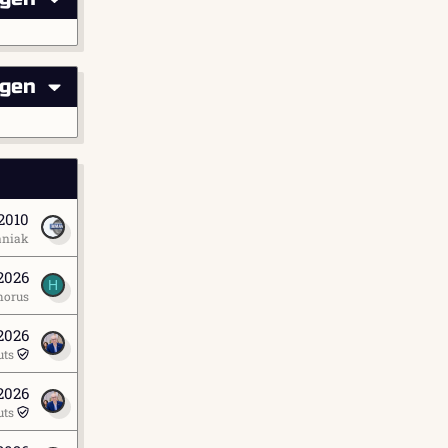
igen
 2010
niak
 2026
H
horus
 2026
uts
2026
uts