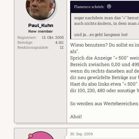
Flamenco schrieb:
sogar nachdem man das "<" benutzt
auch nichts ändern, in dem man ans
Paul_Kuhn
New member
und ja....es geht langsam los!
Registriert
13. Okt. 2005
Beiträge
4.161
Wieso benutzen? Du sollst es in
Reaktionspunkte
12
als".
Sprich die Anzeige "< 500" wei
Bereich zwischen 0,00 und 499,
wenn du rechts daneben auf d
dir neu gewürfelte Beträge zur
Hast du also links etwa "< 500"
dir 100, 230, 480 oder sonstige
So werden aus Wertebereichen 
Ahoi!
30. Sep. 2009