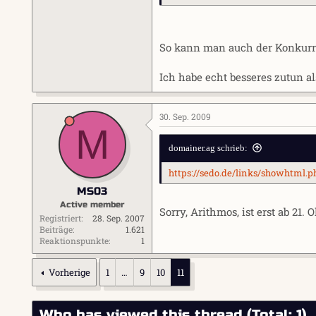
Vorher:
Parking = keine Mindestgebühr
So kann man auch der Konkurre
---
Ich habe echt besseres zutun a
Ich finde es amüsant, wie das als
30. Sep. 2009
M
---
domainer.ag schrieb:
https://sedo.de/links/showhtml.
MS03
Active member
Sorry, Arithmos, ist erst ab 21.
Registriert
28. Sep. 2007
Beiträge
1.621
Reaktionspunkte
1
Vorherige
1
…
9
10
11
Who has viewed this thread (Total: 1)