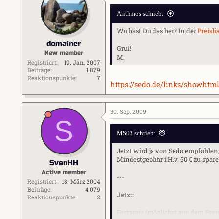
---
Arithmos schrieb:
Wo hast Du das her? In der
Preisli
domainer
Gruß
New member
M.
Registriert
19. Jan. 2007
Beiträge
1.879
Reaktionspunkte
7
https://sedo.de/links/showhtm
30. Sep. 2009
S
MS03 schrieb:
Jetzt wird ja von Sedo empfohlen
Mindestgebühr i.H.v. 50 € zu spare
SvenHH
Active member
---
Registriert
18. März 2004
Beiträge
4.079
Jetzt:
Reaktionspunkte
2
Festpreis (möglichst aus dem Prei