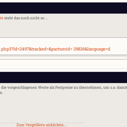
ste
steht das noch nicht so ...
l.php3?Id=2497&tracked=&partnerid= 29826&language=d
, die vorgeschlagenen Werte als Festpreise zu übernehmen, um u.a. damit
n.
svorschlagstool) + Parking = keine Mindestgebühr
Zum Vergrößern anklicken....