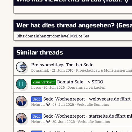
Wer hat dies thread angesehen? (Gesa
Blitz
domainhengst
domlevel
McDot
Tea
Similar threads
Preisvorschlags-Tool bei Sedo
Domaniak
21. Juni 2010
Projektaufbau & Monetarisierung
Domain Sale --> SEDO
Zum Verkauf
H
horus
30. Juli 2026
Domains zu verkaufen
Sedo-Wochenreport - welovecare.de führt
Sedo
Helmuts
08. Juli 2026
Verkaufte Domains
Sedo-Wochenreport - startseite.de führt m
Sedo
Helmuts
30. Juni 2026
Verkaufte Domains