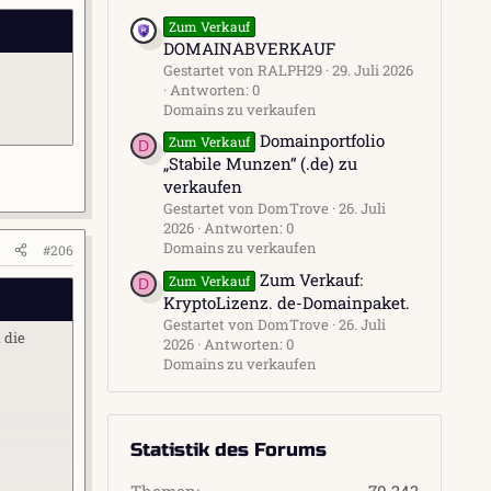
Zum Verkauf
DOMAINABVERKAUF
Gestartet von RALPH29
29. Juli 2026
Antworten: 0
Domains zu verkaufen
Domainportfolio
Zum Verkauf
D
„Stabile Munzen“ (.de) zu
verkaufen
Gestartet von DomTrove
26. Juli
2026
Antworten: 0
Domains zu verkaufen
#206
Zum Verkauf:
Zum Verkauf
D
KryptoLizenz. de-Domainpaket.
Gestartet von DomTrove
26. Juli
 die
2026
Antworten: 0
Domains zu verkaufen
Statistik des Forums
Themen
70.343