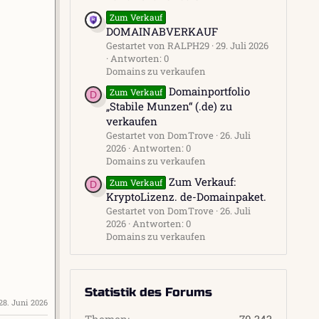
Zum Verkauf
DOMAINABVERKAUF
Gestartet von RALPH29
29. Juli 2026
Antworten: 0
Domains zu verkaufen
Domainportfolio
Zum Verkauf
D
„Stabile Munzen“ (.de) zu
verkaufen
Gestartet von DomTrove
26. Juli
2026
Antworten: 0
Domains zu verkaufen
Zum Verkauf:
Zum Verkauf
D
KryptoLizenz. de-Domainpaket.
Gestartet von DomTrove
26. Juli
2026
Antworten: 0
Domains zu verkaufen
Statistik des Forums
28. Juni 2026
Themen
70.343