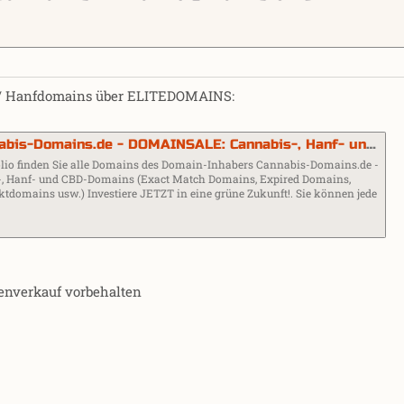
- / Hanfdomains über ELITEDOMAINS:
nabis-, Hanf- und CBD-Domains (Exact Match Domains, Expired Domains, Keyworddomains, Produktdomains usw.) Investiere JETZT in eine grüne Zukunft!
lio finden Sie alle Domains des Domain-Inhabers Cannabis-Domains.de -
 Hanf- und CBD-Domains (Exact Match Domains, Expired Domains,
domains usw.) Investiere JETZT in eine grüne Zukunft!. Sie können jede
enverkauf vorbehalten