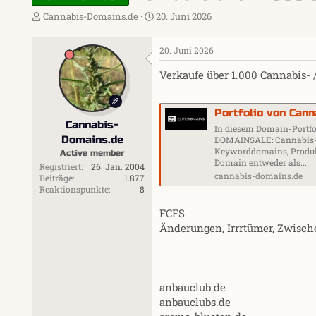
E
E
Cannabis-Domains.de
20. Juni 2026
r
r
s
s
20. Juni 2026
t
t
e
e
Verkaufe über 1.000 Cannabis
l
l
l
l
e
t
Portfolio von Cannabis-Domains.de - DOMAINSALE: Can
r
a
Cannabis-
In diesem Domain-Portfo
m
Domains.de
DOMAINSALE: Cannabis-,
Keyworddomains, Produkt
Active member
Domain entweder als...
Registriert
26. Jan. 2004
cannabis-domains.de
Beiträge
1.877
Reaktionspunkte
8
FCFS
Änderungen, Irrrtümer, Zwisch
anbauclub.de
anbauclubs.de