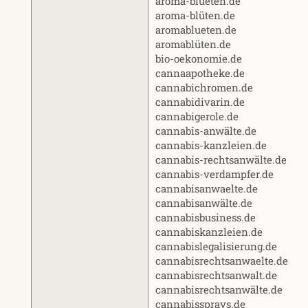
aroma-blueten.de
aroma-blüten.de
aromablueten.de
aromablüten.de
bio-oekonomie.de
cannaapotheke.de
cannabichromen.de
cannabidivarin.de
cannabigerole.de
cannabis-anwälte.de
cannabis-kanzleien.de
cannabis-rechtsanwälte.de
cannabis-verdampfer.de
cannabisanwaelte.de
cannabisanwälte.de
cannabisbusiness.de
cannabiskanzleien.de
cannabislegalisierung.de
cannabisrechtsanwaelte.de
cannabisrechtsanwalt.de
cannabisrechtsanwälte.de
cannabissprays.de