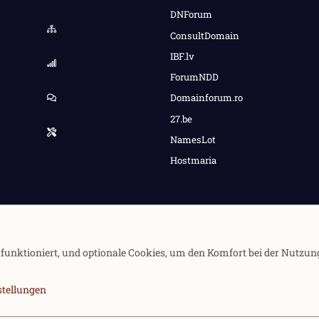
DNForum
ConsultDomain
IBF.lv
ForumNDD
Domainforum.ro
27.be
NamesLot
Hostmaria
e funktioniert, und optionale Cookies, um den Komfort bei der Nutzun
stellungen