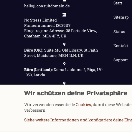
Start
hello@consultdomain.de
Sitemap
No Stress Limited
Firmennummer: 12629117
Eingetragene Adresse: 38 Portside View,
Status
Chatham, ME4 4FY, UK
Kontakt
Büro (UK):
Suite M6, Old Library, St Faith
Street, Maidstone, ME14 1LH, UK
Support
Büro (Lettland):
Doma Laukums 2, Rīga, LV-
1050, Latvia
Büro (Nepal):
Demnächst verfügbar
Wir schützen deine Privatsphäre
Wir verwenden essentielle
Cookies
, damit diese Websit
verbessern.
Siehe weitere Informationen und konfiguriere deine Ein