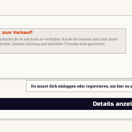
t zum Verkauf!
urbo.de ist auf fruits.co verfügbar. Kaufe die Domain jetzt und starte
hichte. Sichere Zahlung und schneller Transfer sind garantiert.
Du musst dich einloggen oder registrieren, um hier zu 
Details anze
l
ink