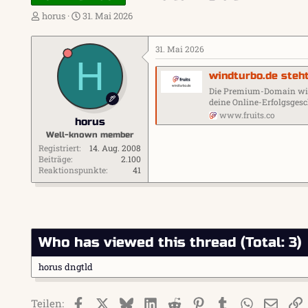
E
E
horus
31. Mai 2026
r
r
s
s
31. Mai 2026
t
t
H
e
e
windturbo.de steh
l
l
l
l
Die Premium-Domain windt
e
t
deine Online-Erfolgsgesc
r
a
www.fruits.co
horus
m
Well-known member
Registriert
14. Aug. 2008
Beiträge
2.100
Reaktionspunkte
41
Who has viewed this thread (Total: 3)
horus
dngtld
Facebook
X (Twitter)
Bluesky
LinkedIn
Reddit
Pinterest
Tumblr
WhatsApp
E-Mai
L
Teilen: