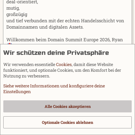
deal-orientiert,
mutig,
großzügig
und tief verbunden mit der echten Handelsschicht von
Domainnamen und digitalen Assets.
Willkommen beim Domain Summit Europe 2026, Ryan
Wir schützen deine Privatsphäre
17.-18. August 2026
Wir verwenden essentielle
Cookies
, damit diese Website
Kempten, Deutschland
funktioniert, und optionale Cookies, um den Komfort bei der
Nutzung zu verbessern.
Domain Summit Europe 2026 - Kempten, Germany
Siehe weitere Informationen und konfiguriere deine
Domain Summit Europe 2026 is a business-first event
Einstellungen
for the global domain industry, taking place on…
kempten26.domainsummit.eu
Alle Cookies akzeptieren
Optionale Cookies ablehnen