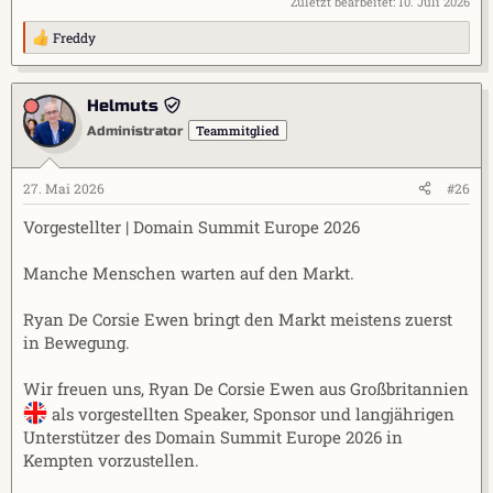
Zuletzt bearbeitet:
10. Juli 2026
Freddy
R
e
a
k
Helmuts
t
Teammitglied
Administrator
i
o
n
e
27. Mai 2026
#26
n
:
Vorgestellter | Domain Summit Europe 2026
Manche Menschen warten auf den Markt.
Ryan De Corsie Ewen bringt den Markt meistens zuerst
in Bewegung.
Wir freuen uns, Ryan De Corsie Ewen aus Großbritannien
als vorgestellten Speaker, Sponsor und langjährigen
Unterstützer des Domain Summit Europe 2026 in
Kempten vorzustellen.