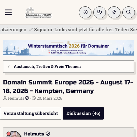
Signatur-Links sind jetzt für alle frei. Teilen Sie Ihre eige
Austausch, Treffen & Freie Themen
Domain Summit Europe 2026 - August 17-
18, 2026 - Kempten, Germany
E
E
Helmuts
20. März 2026
r
r
s
s
Veranstaltungsübersicht
Diskussion (46)
t
t
e
e
l
l
l
l
Helmuts
e
t