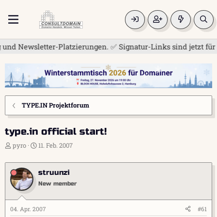
ewsletter-Platzierungen. ✅ Signatur-Links sind jetzt für alle
TYPE.IN Projektforum
type.in official start!
E
E
pyro
11. Feb. 2007
r
r
s
s
t
t
struunzi
e
e
New member
l
l
l
l
e
t
04. Apr. 2007
#61
r
a