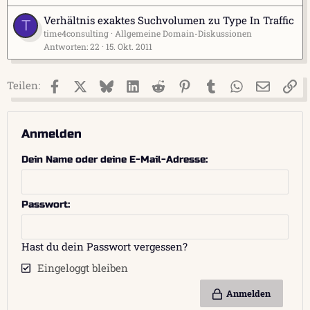
Verhältnis exaktes Suchvolumen zu Type In Traffic
T
time4consulting
Allgemeine Domain-Diskussionen
Antworten
22
15. Okt. 2011
Facebook
X (Twitter)
Bluesky
LinkedIn
Reddit
Pinterest
Tumblr
WhatsApp
E-Mail
Li
Teilen:
Anmelden
Dein Name oder deine E-Mail-Adresse
Passwort
Hast du dein Passwort vergessen?
Eingeloggt bleiben
Anmelden