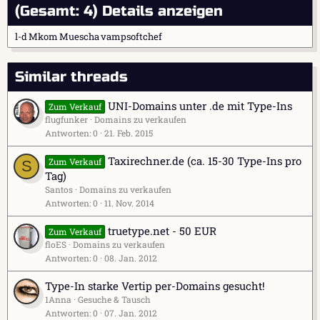
(Gesamt: 4)
Details anzeigen
l-d
Mkom
Muescha
vampsoftchef
Similar threads
UNI-Domains unter .de mit Type-Ins
Zum Verkauf
flugfunker
Domains zu verkaufen
Antworten
0
21. Feb. 2015
Taxirechner.de (ca. 15-30 Type-Ins pro
Zum Verkauf
S
Tag)
Santos
Domains zu verkaufen
Antworten
0
11. Nov. 2014
truetype.net - 50 EUR
Zum Verkauf
floES
Domains zu verkaufen
Antworten
0
08. Jan. 2012
Type-In starke Vertip per-Domains gesucht!
1Anna
Gesuche & Tausch
Antworten
0
07. Jan. 2012