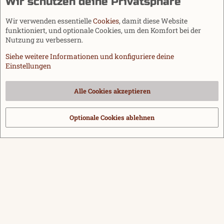
Wir schützen deine Privatsphäre
Wir verwenden essentielle
Cookies
, damit diese Website
funktioniert, und optionale Cookies, um den Komfort bei der
Nutzung zu verbessern.
Siehe weitere Informationen und konfiguriere deine
Einstellungen
Cookies
Alle Cookies akzeptieren
Kontakt
Nutzungsbedingungen
Datenschutz
Hilfe und Impressum
Start
R
S
Optionale Cookies ablehnen
®
Community platform by XenForo
© 2010-2026 XenForo Ltd.
|
Media embeds
S
via s9e/MediaSites