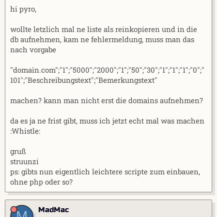
m
hi pyro,
wollte letzlich mal ne liste als reinkopieren und in die
db aufnehmen, kam ne fehlermeldung, muss man das
nach vorgabe
"domain.com";"1";"5000";"2000";"1";"50";"30";"1";"1";"1";"0";"
101";"Beschreibungstext";"Bemerkungstext"
machen? kann man nicht erst die domains aufnehmen?
da es ja ne frist gibt, muss ich jetzt echt mal was machen
:Whistle:
gruß
struunzi
ps: gibts nun eigentlich leichtere scripte zum einbauen,
ohne php oder so?
MadMac
M